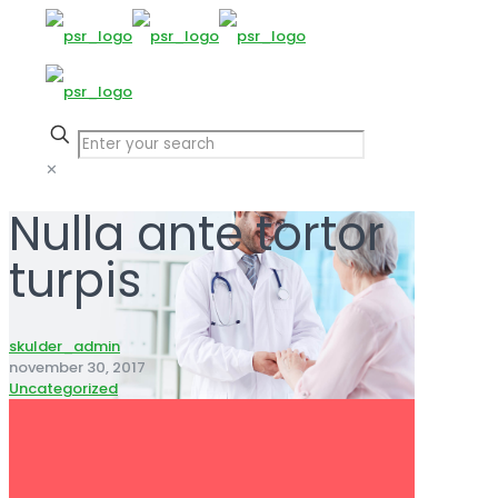
✕
Nulla ante tortor
turpis
skulder_admin
november 30, 2017
Uncategorized