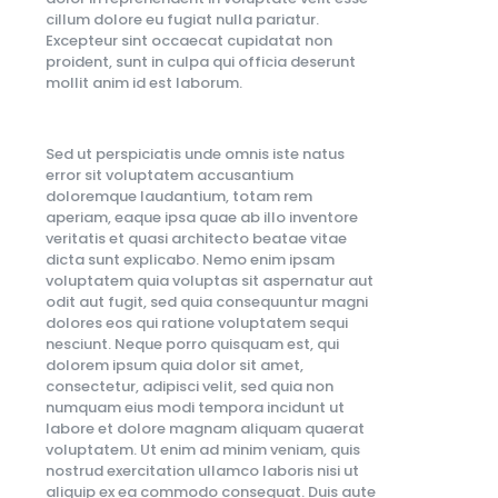
cillum dolore eu fugiat nulla pariatur.
Excepteur sint occaecat cupidatat non
proident, sunt in culpa qui officia deserunt
mollit anim id est laborum.
Sed ut perspiciatis unde omnis iste natus
error sit voluptatem accusantium
doloremque laudantium, totam rem
aperiam, eaque ipsa quae ab illo inventore
veritatis et quasi architecto beatae vitae
dicta sunt explicabo. Nemo enim ipsam
voluptatem quia voluptas sit aspernatur aut
odit aut fugit, sed quia consequuntur magni
dolores eos qui ratione voluptatem sequi
nesciunt. Neque porro quisquam est, qui
dolorem ipsum quia dolor sit amet,
consectetur, adipisci velit, sed quia non
numquam eius modi tempora incidunt ut
labore et dolore magnam aliquam quaerat
voluptatem. Ut enim ad minim veniam, quis
nostrud exercitation ullamco laboris nisi ut
aliquip ex ea commodo consequat. Duis aute