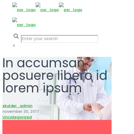
✕
In accumsan
posuere libero id
lorem ipsum
skulder_admin
november 30, 2017
Uncategorized