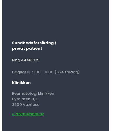
Sundhedsforsikring /
privat patient
Ring 44481325
Dagligt kl. 9:00 - 11:00 (ikke fredag)
Klinikken
Reumatologi klinikken
Bymidten 11, 1.
3500 Værløse
» Privatlivspolitik