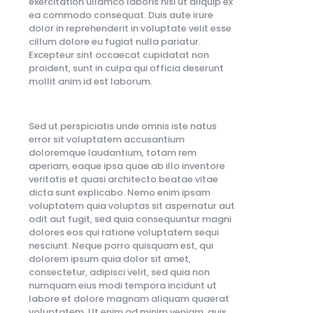
exercitation ullamco laboris nisi ut aliquip ex
ea commodo consequat. Duis aute irure
dolor in reprehenderit in voluptate velit esse
cillum dolore eu fugiat nulla pariatur.
Excepteur sint occaecat cupidatat non
proident, sunt in culpa qui officia deserunt
mollit anim id est laborum.
Sed ut perspiciatis unde omnis iste natus
error sit voluptatem accusantium
doloremque laudantium, totam rem
aperiam, eaque ipsa quae ab illo inventore
veritatis et quasi architecto beatae vitae
dicta sunt explicabo. Nemo enim ipsam
voluptatem quia voluptas sit aspernatur aut
odit aut fugit, sed quia consequuntur magni
dolores eos qui ratione voluptatem sequi
nesciunt. Neque porro quisquam est, qui
dolorem ipsum quia dolor sit amet,
consectetur, adipisci velit, sed quia non
numquam eius modi tempora incidunt ut
labore et dolore magnam aliquam quaerat
voluptatem. Ut enim ad minim veniam, quis